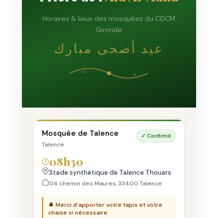
Horaires & lieux des mosquées du CDCM
Gironde
عيد أضحى مبارك
Mosquée de Talence
✓ Confirmé
Talence
08h30
Stade synthétique de Talence Thouars
04 chemin des Maures, 33400 Talence
🔔 Merci d’apporter votre tapis et votre
chaise si nécessaire