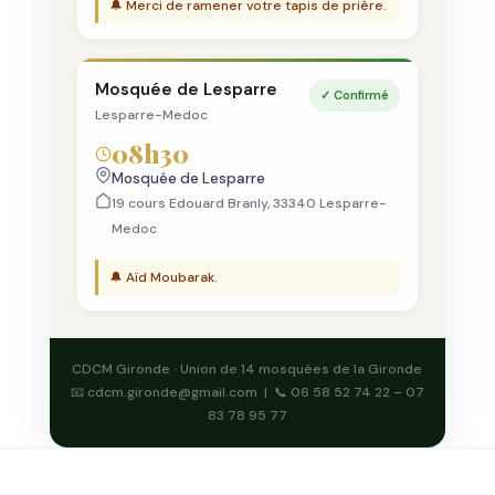
🔔 Merci de ramener votre tapis de prière.
Mosquée de Lesparre
✓ Confirmé
Lesparre-Medoc
08h30
Mosquée de Lesparre
19 cours Edouard Branly, 33340 Lesparre-
Medoc
🔔 Aïd Moubarak.
CDCM Gironde · Union de 14 mosquées de la Gironde
📧 cdcm.gironde@gmail.com | 📞 06 58 52 74 22 – 07
83 78 95 77